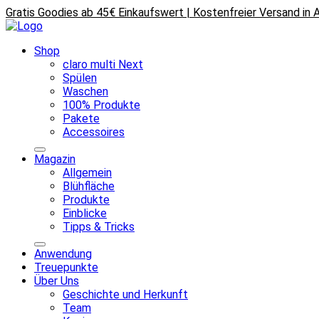
Gratis Goodies ab 45€ Einkaufswert | Kostenfreier Versand in
Shop
claro multi Next
Spülen
Waschen
100% Produkte
Pakete
Accessoires
Magazin
Allgemein
Blühfläche
Produkte
Einblicke
Tipps & Tricks
Anwendung
Treuepunkte
Über Uns
Geschichte und Herkunft
Team