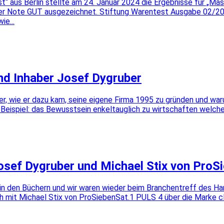
 aus Berlin stellte am 24. Januar 2024 die Ergebnisse für „Masc
 der Note GUT ausgezeichnet. Stiftung Warentest Ausgabe 02/20
e...
nd Inhaber Josef Dygruber
er, wie er dazu kam, seine eigene Firma 1995 zu gründen und wa
 Beispiel: das Bewusstsein enkeltauglich zu wirtschaften welche
sef Dygruber und Michael Stix von ProS
 den Büchern und wir waren wieder beim Branchentreff des Ha
h mit Michael Stix von ProSiebenSat.1 PULS 4 über die Marke cla