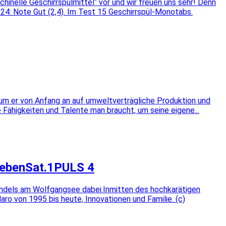
hinelle Geschirrspülmittel“ vor und wir freuen uns sehr! Denn
24: Note Gut (2,4). Im Test 15 Geschirrspül-Monotabs.
rum er von Anfang an auf umweltverträgliche Produktion und
 Fähigkeiten und Talente man braucht, um seine eigene...
iebenSat.1PULS 4
ndels am Wolfgangsee dabei.Inmitten des hochkarätigen
ro von 1995 bis heute, Innovationen und Familie. (c)