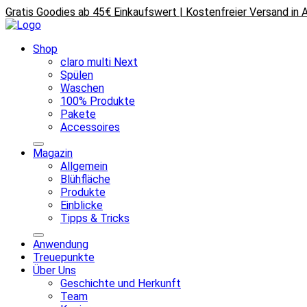
Gratis Goodies ab 45€ Einkaufswert | Kostenfreier Versand in
Shop
claro multi Next
Spülen
Waschen
100% Produkte
Pakete
Accessoires
Magazin
Allgemein
Blühfläche
Produkte
Einblicke
Tipps & Tricks
Anwendung
Treuepunkte
Über Uns
Geschichte und Herkunft
Team