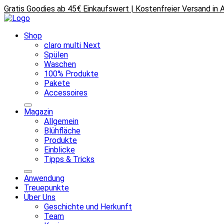
Gratis Goodies ab 45€ Einkaufswert | Kostenfreier Versand in
Shop
claro multi Next
Spülen
Waschen
100% Produkte
Pakete
Accessoires
Magazin
Allgemein
Blühfläche
Produkte
Einblicke
Tipps & Tricks
Anwendung
Treuepunkte
Über Uns
Geschichte und Herkunft
Team