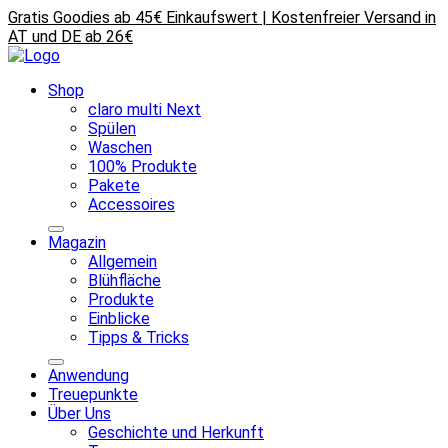
Gratis Goodies ab 45€ Einkaufswert | Kostenfreier Versand in
AT und DE ab 26€
Shop
claro multi Next
Spülen
Waschen
100% Produkte
Pakete
Accessoires
Magazin
Allgemein
Blühfläche
Produkte
Einblicke
Tipps & Tricks
Anwendung
Treuepunkte
Über Uns
Geschichte und Herkunft