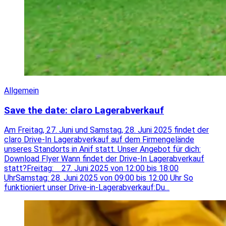
Allgemein
Save the date: claro Lagerabverkauf
Am Freitag, 27. Juni und Samstag, 28. Juni 2025 findet der
claro Drive-In Lagerabverkauf auf dem Firmengelände
unseres Standorts in Anif statt. Unser Angebot für dich:
Download Flyer Wann findet der Drive-In Lagerabverkauf
statt?Freitag: 27. Juni 2025 von 12:00 bis 18:00
UhrSamstag: 28. Juni 2025 von 09:00 bis 12:00 Uhr So
funktioniert unser Drive-in-Lagerabverkauf:Du...