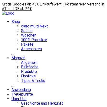
Gratis Goodies ab 45€ Einkaufswert | Kostenfreier Versand in
AT und DE ab 26€
Shop
claro multi Next
Spülen
Waschen
100% Produkte
Pakete
Accessoires
Magazin
Allgemein
Blühfläche
Produkte
Einblicke
Tipps & Tricks
Anwendung
Treuepunkte
Über Uns
Geschichte und Herkunft