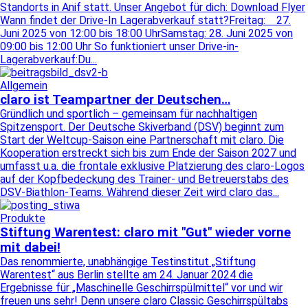
Standorts in Anif statt. Unser Angebot für dich: Download Flyer
Wann findet der Drive-In Lagerabverkauf statt?Freitag: 27.
Juni 2025 von 12:00 bis 18:00 UhrSamstag: 28. Juni 2025 von
09:00 bis 12:00 Uhr So funktioniert unser Drive-in-
Lagerabverkauf:Du...
Allgemein
claro ist Teampartner der Deutschen…
Gründlich und sportlich – gemeinsam für nachhaltigen
Spitzensport. Der Deutsche Skiverband (DSV) beginnt zum
Start der Weltcup-Saison eine Partnerschaft mit claro. Die
Kooperation erstreckt sich bis zum Ende der Saison 2027 und
umfasst u.a. die frontale exklusive Platzierung des claro-Logos
auf der Kopfbedeckung des Trainer- und Betreuerstabs des
DSV-Biathlon-Teams. Während dieser Zeit wird claro das...
Produkte
Stiftung Warentest: claro mit "Gut" wieder vorne
mit dabei!
Das renommierte, unabhängige Testinstitut „Stiftung
Warentest“ aus Berlin stellte am 24. Januar 2024 die
Ergebnisse für „Maschinelle Geschirrspülmittel“ vor und wir
freuen uns sehr! Denn unsere claro Classic Geschirrspültabs