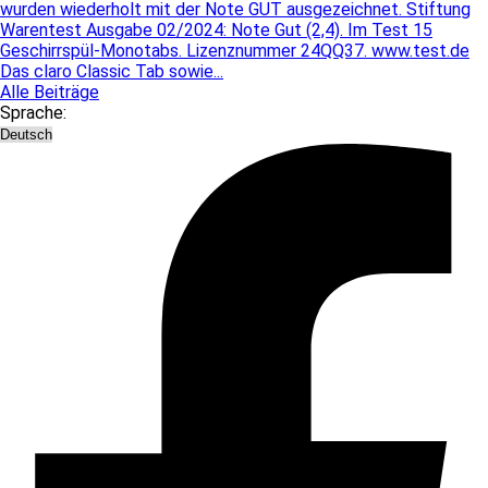
wurden wiederholt mit der Note GUT ausgezeichnet. Stiftung
Warentest Ausgabe 02/2024: Note Gut (2,4). Im Test 15
Geschirrspül-Monotabs. Lizenznummer 24QQ37. www.test.de
Das claro Classic Tab sowie...
Alle Beiträge
Sprache: