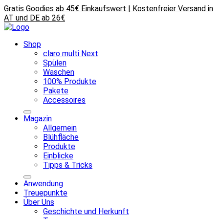
Gratis Goodies ab 45€ Einkaufswert | Kostenfreier Versand in
AT und DE ab 26€
Shop
claro multi Next
Spülen
Waschen
100% Produkte
Pakete
Accessoires
Magazin
Allgemein
Blühfläche
Produkte
Einblicke
Tipps & Tricks
Anwendung
Treuepunkte
Über Uns
Geschichte und Herkunft