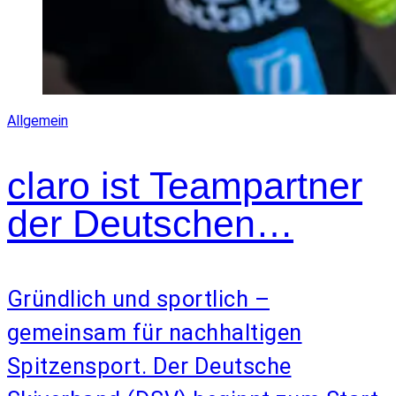
Allgemein
claro ist Teampartner
der Deutschen…
Gründlich und sportlich –
gemeinsam für nachhaltigen
Spitzensport. Der Deutsche