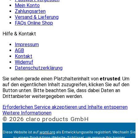
Mein Konto
Zahlungsarten
Versand & Lieferung
FAQs Online Shop
Hilfe & Kontakt
Impressum
AGB
Kontakt
Widerruf
Datenschutzerklärung
Sie sehen gerade einen Platzhalterinhalt von
etrusted
. Um
auf den eigentlichen Inhalt zuzugreifen, klicken Sie auf den
Button unten. Bitte beachten Sie, dass dabei Daten an
Drittanbieter weitergegeben werden.
Erforderlichen Service akzeptieren und Inhalte entsperren
Weitere Informationen
© 2026 claro products GmbH
Diese Website ist auf
wpml.org
als Entwicklungsseite registriert. Wechseln Sie
zu einem Produktions-Website-Schlüssel, um
remove this banner
.