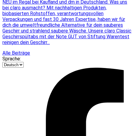
NEU im Regal bei Kaufland und dm in Deutschland. Was uns
bei claro ausmacht? Mit nachhaltigen Produkten,
biobasierten Rohstoffen, verantwortungsvollen
Verpackungen und fast 30 Jahren Expertise, haben wir für
dich die umweltfreundliche Alternative für dein sauberes
Geschirr und strahlend saubere Wäsche. Unsere claro Classic
Geschirrspültabs mit der Note GUT von Stiftung Warentest
reinigen dein Geschirr...
Alle Beiträge
Sprache: