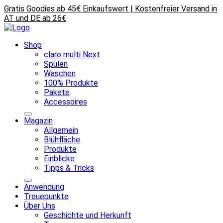
Gratis Goodies ab 45€ Einkaufswert | Kostenfreier Versand in
AT und DE ab 26€
Shop
claro multi Next
Spülen
Waschen
100% Produkte
Pakete
Accessoires
Magazin
Allgemein
Blühfläche
Produkte
Einblicke
Tipps & Tricks
Anwendung
Treuepunkte
Über Uns
Geschichte und Herkunft