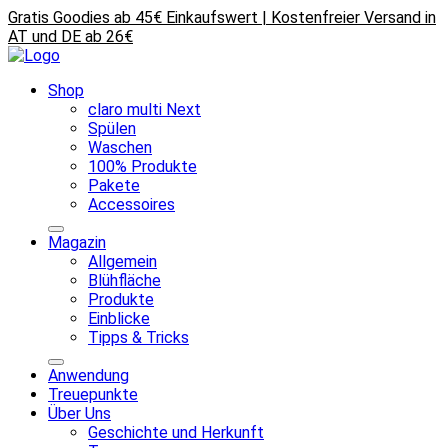
Gratis Goodies ab 45€ Einkaufswert | Kostenfreier Versand in
AT und DE ab 26€
Shop
claro multi Next
Spülen
Waschen
100% Produkte
Pakete
Accessoires
Magazin
Allgemein
Blühfläche
Produkte
Einblicke
Tipps & Tricks
Anwendung
Treuepunkte
Über Uns
Geschichte und Herkunft