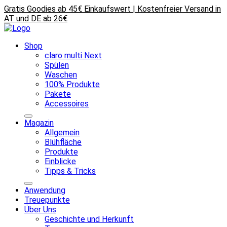
Gratis Goodies ab 45€ Einkaufswert | Kostenfreier Versand in
AT und DE ab 26€
Shop
claro multi Next
Spülen
Waschen
100% Produkte
Pakete
Accessoires
Magazin
Allgemein
Blühfläche
Produkte
Einblicke
Tipps & Tricks
Anwendung
Treuepunkte
Über Uns
Geschichte und Herkunft