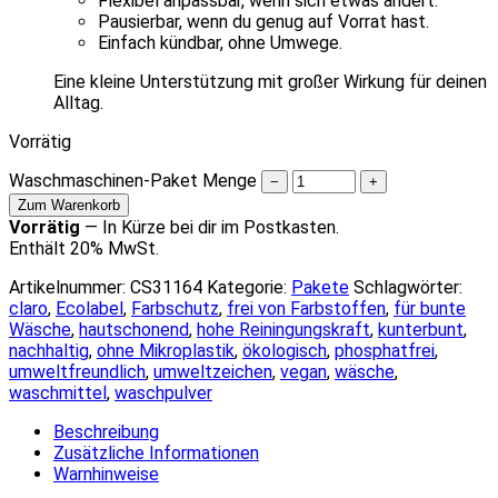
Flexibel anpassbar, wenn sich etwas ändert.
Pausierbar, wenn du genug auf Vorrat hast.
Einfach kündbar, ohne Umwege.
Eine kleine Unterstützung mit großer Wirkung für deinen
Alltag.
Vorrätig
Waschmaschinen-Paket Menge
−
+
Zum Warenkorb
Vorrätig
—
In Kürze bei dir im Postkasten.
Enthält 20% MwSt.
Artikelnummer:
CS31164
Kategorie:
Pakete
Schlagwörter:
claro
,
Ecolabel
,
Farbschutz
,
frei von Farbstoffen
,
für bunte
Wäsche
,
hautschonend
,
hohe Reiningungskraft
,
kunterbunt
,
nachhaltig
,
ohne Mikroplastik
,
ökologisch
,
phosphatfrei
,
umweltfreundlich
,
umweltzeichen
,
vegan
,
wäsche
,
waschmittel
,
waschpulver
Beschreibung
Zusätzliche Informationen
Warnhinweise