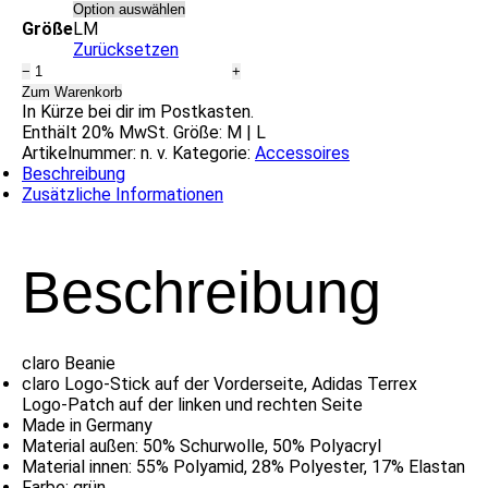
Größe
L
M
Zurücksetzen
claro
−
+
Beanie
Zum Warenkorb
Menge
In Kürze bei dir im Postkasten.
Enthält 20% MwSt. Größe: M | L
Artikelnummer:
n. v.
Kategorie:
Accessoires
Beschreibung
Zusätzliche Informationen
Beschreibung
claro Beanie
claro Logo-Stick auf der Vorderseite, Adidas Terrex
Logo-Patch auf der linken und rechten Seite
Made in Germany
Material außen: 50% Schurwolle, 50% Polyacryl
Material innen: 55% Polyamid, 28% Polyester, 17% Elastan
Farbe: grün